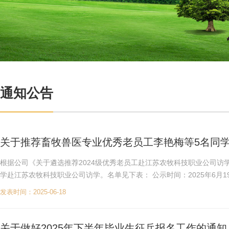
通知公告
关于推荐畜牧兽医专业优秀老员工李艳梅等5名同学
根据公司《关于遴选推荐2024级优秀老员工赴江苏农牧科技职业公司访
学赴江苏农牧科技职业公司访学。名单见下表： 公示时间：2025年6月19日—
发表时间：2025-06-18
关于做好2025年下半年毕业生征兵报名工作的通知