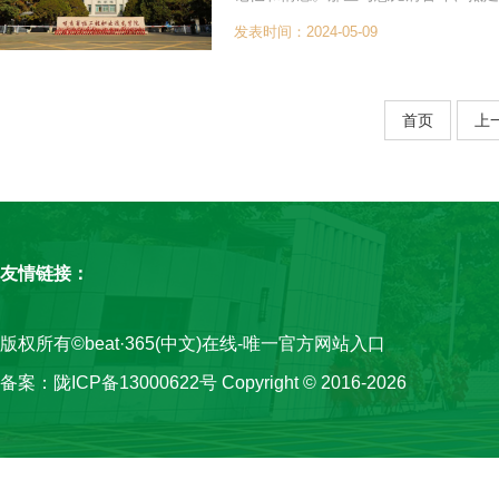
这些年，您在自己...
发表时间：2024-05-09
首页
上
友情链接
：
版权所有©beat·365(中文)在线-唯一官方网站入口
备案：
陇ICP备13000622号
Copyright © 2016-2026