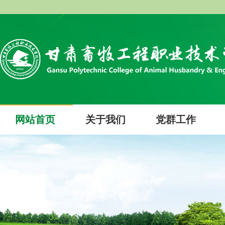
网站首页
关于我们
党群工作