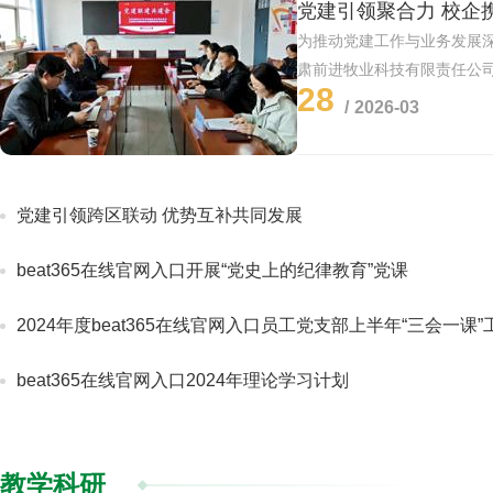
为推动党建工作与业务发展深
肃前进牧业科技有限责任公
28
会上，双方分别就各自单位
2026-03
详细介绍，宣读了本次党建联
党建引领跨区联动 优势互补共同发展
beat365在线官网入口开展“党史上的纪律教育”党课
2024年度beat365在线官网入口员工党支部上半年“三会一课
beat365在线官网入口2024年理论学习计划
教学科研