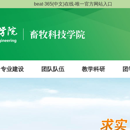
beat·365(中文)在线-唯一官方网站入口
专业建设
团队队伍
教学科研
团