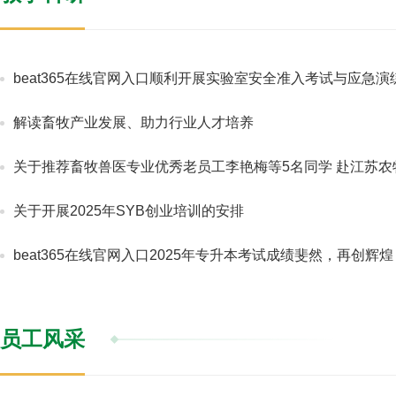
beat365在线官网入口顺利开展实验室安全准入考试与应急演
解读畜牧产业发展、助力行业人才培养
关于推荐畜牧兽医专业优秀老员工李艳梅等5名同学 赴江苏农
关于开展2025年SYB创业培训的安排
beat365在线官网入口2025年专升本考试成绩斐然，再创辉煌
员工风采