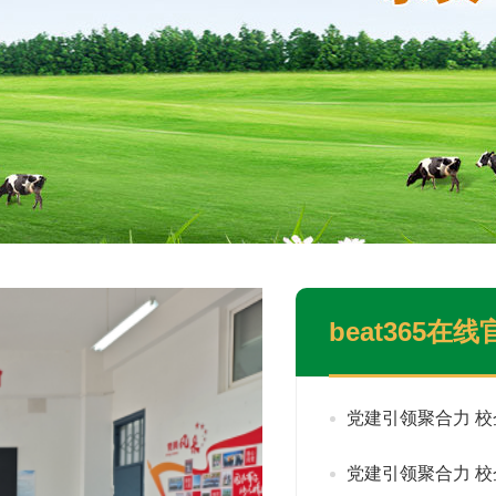
beat365在
党建引领聚合力 校
党建引领聚合力 校