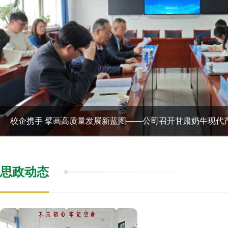
校企携手 擘画高质量发展新蓝图——公司召开甘肃奶牛现代产
思政动态