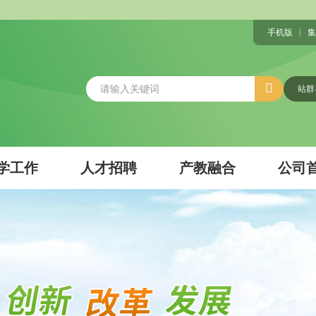
手机版
集
站群
学工作
人才招聘
产教融合
公司