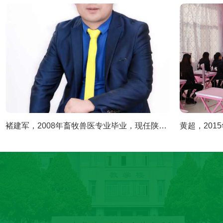
褚建军，2008年畜牧兽医专业毕业，现任陕西华秦农牧科技有限公…