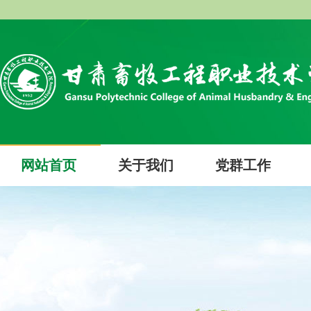
网站首页
关于我们
党群工作