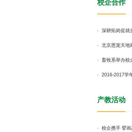
校企合作
深耕拓岗促就
北京恩宠天地
畜牧系举办校
2016-20
产教活动
校企携手 擘