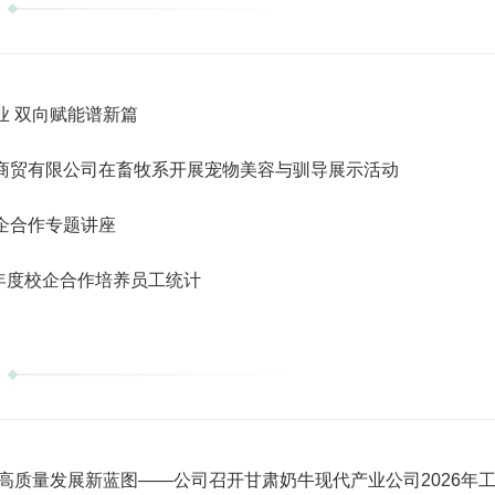
业 双向赋能谱新篇
商贸有限公司在畜牧系开展宠物美容与驯导展示活动
企合作专题讲座
17学年度校企合作培养员工统计
画高质量发展新蓝图——公司召开甘肃奶牛现代产业公司2026年